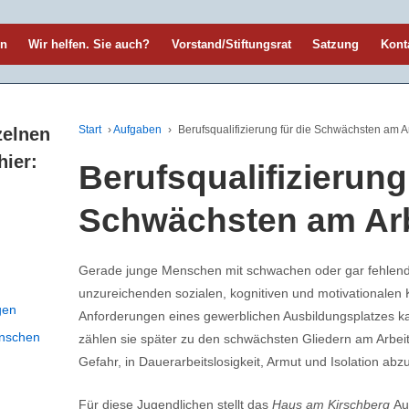
en
Wir helfen. Sie auch?
Vorstand/Stiftungsrat
Satzung
Kont
Start
›
Aufgaben
›
Berufsqualifizierung für die Schwächsten am A
zelnen
hier:
Berufsqualifizierung 
Schwächsten am Arb
Gerade junge Menschen mit schwachen oder gar fehlend
unzureichenden sozialen, kognitiven und motivationale
gen
Anforderungen eines gewerblichen Ausbildungsplatzes k
enschen
zählen sie später zu den schwächsten Gliedern am Arbei
Gefahr, in Dauerarbeitslosigkeit, Armut und Isolation abzu
Für diese Jugendlichen stellt das
Haus am Kirschberg
Aus