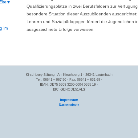
Eltern
Qualifizierungsplätze in zwei Berufsfeldern zur Verfügung.
besondere Situation dieser Auszubildenden ausgerichtet:
t
Lehrern und Sozialpädagogen fördert die Jugendlichen i
g im
ausgezeichnete Erfolge verweisen.
Kirschberg-Stiftung · Am Kirschberg 1 · 36341 Lauterbach
Tel.: 06641 – 967 50 · Fax: 06641 – 631 69 ·
IBAN: DE75 5309 3200 0004 0555 19 ·
BIC: GENODE51ALS
Impressum
Datenschutz