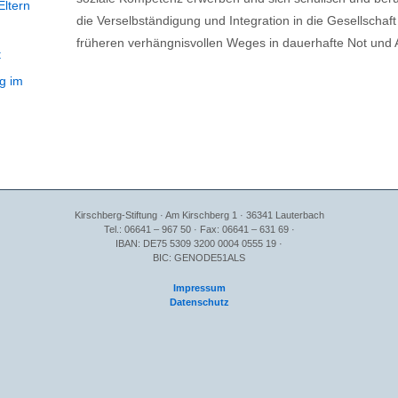
Eltern
die Verselbständigung und Integration in die Gesellscha
früheren verhängnisvollen Weges in dauerhafte Not und
t
g im
Kirschberg-Stiftung · Am Kirschberg 1 · 36341 Lauterbach
Tel.: 06641 – 967 50 · Fax: 06641 – 631 69 ·
IBAN: DE75 5309 3200 0004 0555 19 ·
BIC: GENODE51ALS
Impressum
Datenschutz