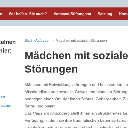
en
Wir helfen. Sie auch?
Vorstand/Stiftungsrat
Satzung
Kont
Start
›
Aufgaben
›
Mädchen mit sozialen Störungen
zelnen
hier:
Mädchen mit sozial
Störungen
Mädchen mit Entwicklungsstörungen und belastenden Le
Misshandlung und sexuelle Gewalt, emotionalen Störung
gen
benötigen einen Ort, der ihnen Schutz, Geborgenheit, Z
enschen
Betreuung bietet.
Das
Haus am Kirschberg
stellt ihnen ein strukturiertes L
Verfügung, in dem sie ihre traumatischen Lebenserfahru
soziale Kompetenz erwerben und sich schulisch und berufli