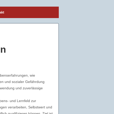
akt
en
benserfahrungen, wie
en und sozialer Gefährdung
uwendung und zuverlässige
ebens- und Lernfeld zur
ngen verarbeiten, Selbstwert und
ch qualifizieren können. Ziel ist